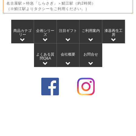
名古屋駅＞特急「しらさぎ」＞鯖江駅（約2時間）
（※鯖江駅よりタクシーをご利用ください。）
商品カテゴ
企画シリー
注目ギフト
ご利用案内
漆器再生工
リー
ズ
房
よくある質
会社概要
お問合せ
問Q&A