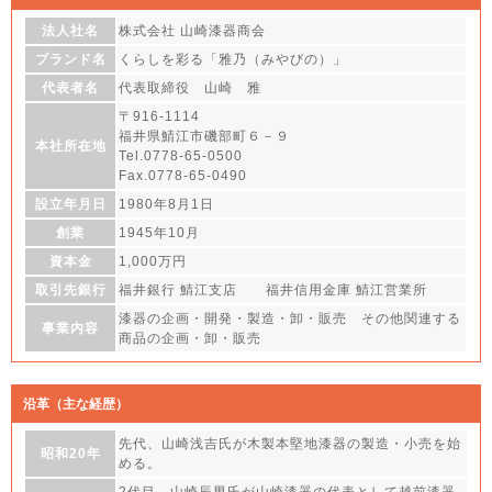
法人社名
株式会社 山崎漆器商会
ブランド名
くらしを彩る「雅乃（みやびの）」
代表者名
代表取締役 山崎 雅
〒916-1114
福井県鯖江市磯部町６－９
本社所在地
Tel.0778-65-0500
Fax.0778-65-0490
設立年月日
1980年8月1日
創業
1945年10月
資本金
1,000万円
取引先銀行
福井銀行 鯖江支店 福井信用金庫 鯖江営業所
漆器の企画・開発・製造・卸・販売 その他関連する
事業内容
商品の企画・卸・販売
沿革（主な経歴）
先代、山崎浅吉氏が木製本堅地漆器の製造・小売を始
昭和20年
める。