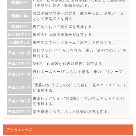
2代目、山崎辰男氏が山崎漆器の代表として越前漆器
昭和38年
（本堅地）製造・販売を始める。
漆器消費地問屋への製造・卸を中心に、産地メーカー
昭和40年
として販路拡大を図る。
昭和48年
現在地において新社屋を落成する。
昭和55年8月
株式会社山崎漆器商会を設立する。
平成9年5月
現在地にてショウルーム「雅乃」を開設する。
自社ブランド“くらしを彩る「雅乃（みやびの）」”を
平成15年2月
展開する。
平成18年9月
3代目、山崎雅が代表取締役に就任する。
自社ホームページ“くらしを彩る「雅乃」”をオープ
平成19年4月
ン。
“漆芸の友 うるしの光”に入会し、見本市（ＮＴＳ）に
平成21年6月
初出展する。
東京ビッグサイト“第2回テーブルウェアＥＸＰＯ”に
平成23年7月
初出展する。
平成29年9月
楽天市場に出店。ネット販売の拡充を図る。
アクセスマップ