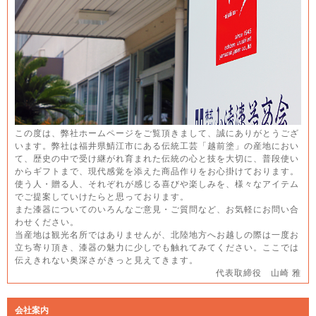
この度は、弊社ホームページをご覧頂きまして、誠にありがとうござ
います。弊社は福井県鯖江市にある伝統工芸「越前塗」の産地におい
て、歴史の中で受け継がれ育まれた伝統の心と技を大切に、普段使い
からギフトまで、現代感覚を添えた商品作りをお心掛けております。
使う人・贈る人、それぞれが感じる喜びや楽しみを、様々なアイテム
でご提案していけたらと思っております。
また漆器についてのいろんなご意見・ご質問など、お気軽にお問い合
わせください。
当産地は観光名所ではありませんが、北陸地方へお越しの際は一度お
立ち寄り頂き、漆器の魅力に少しでも触れてみてください。ここでは
伝えきれない奥深さがきっと見えてきます。
代表取締役 山崎 雅
会社案内