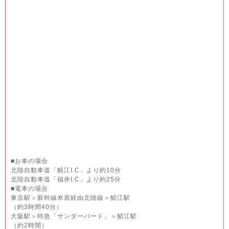
■お車の場合
北陸自動車道「鯖江I.C」より約10分
北陸自動車道「福井I.C」より約25分
■電車の場合
東京駅＞新幹線米原経由北陸線＞鯖江駅
（約3時間40分）
大阪駅＞特急「サンダーバード」＞鯖江駅
（約2時間）