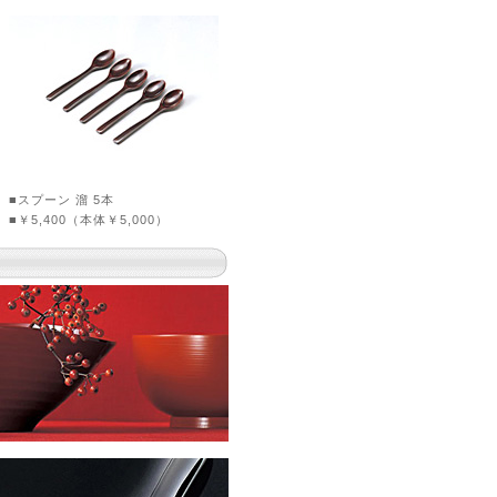
■スプーン 溜 5本
■￥5,400（本体￥5,000）