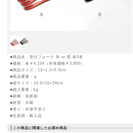
■商品名：塗分フォーク 朱 or 黒 各5本
■価格：各￥4,104（本体価格￥3,800）
■商品サイズ：13×1.2×0.3cm
■商品重量：ｇ
■箱サイズ：10.5×15×2Hcm
■箱入重量：kg
■箱種：化粧箱
■材質：木製
■塗り：本漆手塗り
■生産国：輸入品
この商品に関連したお奨め商品