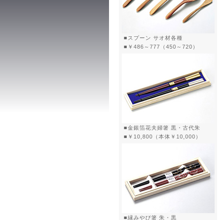
■スプーン サオ材各種
■￥486～777（450～720）
■金銀箔花夫婦箸 黒・古代朱
■￥10,800（本体￥10,000）
■縁みやび箸 朱・黒