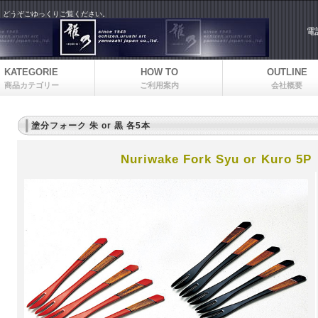
！どうぞごゆっくりご覧ください。
電
KATEGORIE
HOW TO
OUTLINE
商品カテゴリー
ご利用案内
会社概要
塗分フォーク 朱 or 黒 各5本
Nuriwake Fork Syu or Kuro 5P