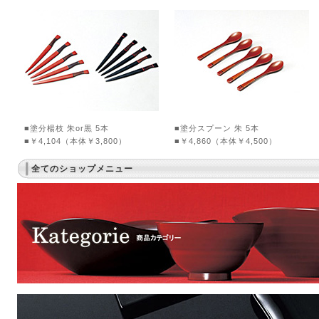
■塗分楊枝 朱or黒 5本
■塗分スプーン 朱 5本
■￥4,104（本体￥3,800）
■￥4,860（本体￥4,500）
全てのショップメニュー