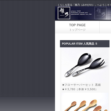
くらしを彩る「雅乃（みやびの）」へようこそ
TOP PAGE
トップページ
POPULAR ITEM 人気商品 ５
■フローサーバーセット 黒銀
■￥3,780（本体￥3,500）